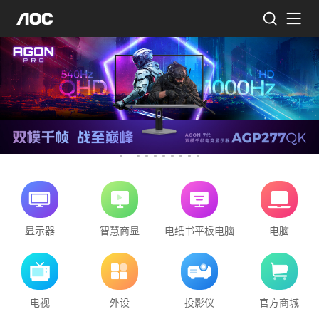
显示器
智慧商显
电纸书平板电脑
电脑
电视
外设
投影仪
官方商城