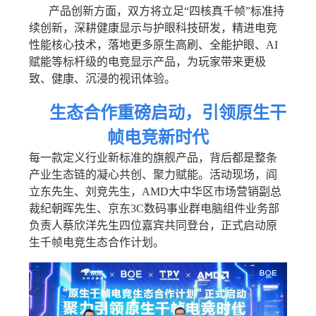
产品创新方面，双方将立足
“四核真千帧”标准持
续创新，深耕健康显示与护眼科技研发，精进电竞
性能核心技术，落地更多原生高刷、全能护眼、AI
赋能等标杆级的电竞显示产品，为玩家带来更极
致、健康、沉浸的视讯体验。
生态合作重磅启动，引领原生干
帧电竞新时代
每一款定义行业新标准的旗舰产品，背后都是整条
产业生态链的凝心共创、聚力赋能
。活动现场，阎
立东先生、刘竞先生，
AMD大中华区市场营销副总
裁纪朝晖先生、京东3C数码事业群电脑组件业务部
负责人蔡欣洋先生四位嘉宾共同登台，正式启动原
生千帧电竞生态合作计划。