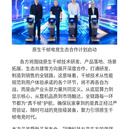
原生千帧电竞生态合作计划启动
各方将围绕原生千帧技术研发、产品落地、场景
拓展、生态共建等方向展开深度合作，打通研发、
制造到销售的全链路，这意味着，千帧技术从性能
规范到用户体验承诺的各个环节，将不再各自为
战，而是由产业头部力量共同定义。从底层算力到
显示核心，从整机品质到市场触达，全链路每一环
节都为
“真千帧”护航，确保玩家拿到的是真正经过严
苛验证、随时可战的竞技级装备，聚力引领原生千
帧电竞时代。