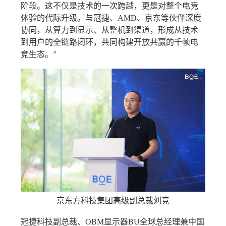
阶段。这不仅是技术的一次跨越，更是对整个电竞
体验的代际升级。与冠捷、AMD、京东等伙伴深度
协同，从算力到显示、从整机到渠道，形成从技术
到用户的全链路闭环，共同构建开放共赢的千帧电
竞生态。”
京东方科技集团高级副总裁刘竞
冠捷科技副总裁、OBM显示器BU全球总经理兼中国