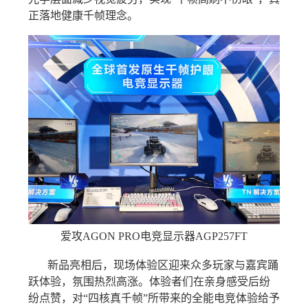
正落地健康千帧理念。
爱攻AGON PRO电竞显示器AGP257FT
新品亮相后，现场体验区迎来众多玩家与嘉宾踊
跃体验，氛围热烈高涨。体验者们在亲身感受后纷
纷点赞，对
“四核真千帧”所带来的全能电竞体验给予