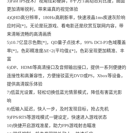
3)Fast IPS技术广视角炫彩硬屏，8千万:1高动态对比度，画面
更加清晰锐利，带来逼真的视觉体验
4)QHD高分辨率，180Hz高刷新率，快速液晶1ms疾速灰阶响
应时间[*]，无论是玩游戏、看电影还是欣赏互联网内容，带
来清晰流畅的高清画质
5)10.7亿显示色数[*]，QD量子点技术，99% DCI-P3色域覆盖
率[*]，色彩精准度ΔE<2(平均值)[*]，色彩呈现更加精准、丰
富
6)DP、HDMI等高清接口及音频输出接口，提供一系列便捷的
连接性和高兼容性，方便接驳蓝光DVD或PS，Xbox等设备，
提供高清娱乐体验
7)低蓝光设置，轻松切换低蓝光情景模式，降低有害蓝光影
响
8)低输入延迟，快人一步，及时发现目标，抢占先机
9)FPS/RTS等游戏模式一键设定，快速进入游戏状态
10)快捷开启游戏准星，助力FPS游戏射击瞄准