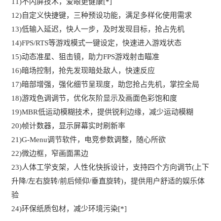
11)不闪屏技术，爱眼更健康[*]
12)自定义快捷键，三种预设功能，满足多样化使用需求
13)低输入延迟，快人一步，及时发现目标，抢占先机
14)FPS/RTS等游戏模式一键设定，快速进入游戏状态
15)动态准星、狙击镜，助力FPS游戏射击瞄准
16)暗场控制，抢先发现暗处敌人，快速反应
17)暗部增强，强化细节呈现度，助您抢占先机，掌控全局
18)游戏色调调节，优化灰阶显示及画面色彩饱和度
19)MBR低运动模糊技术，提供锐利边缘，减少运动模糊
20)帧计数器，显示屏幕实时刷新率
21)G-Menu调节软件，电竞参数调整，随心所欲
22)微边框，窄画面黑边
23)人体工学支架，人性化快拆设计，支持四个方向调节(上下
升降/左右旋转/前后倾仰/垂直旋转)，提供用户舒适的娱乐体
验
24)环保纸质包材，减少环境污染[*]