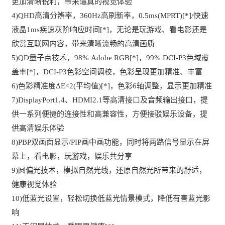
更加清晰锐利，带来逼真的视觉体验
4)QHD高清分辨率，360Hz高刷新率，0.5ms(MPRT)[*]/快速
液晶1ms疾速灰阶响应时间[*]，无论是玩游戏、看电影还是
欣赏互联网内容，带来清晰流畅的高清画质
5)QD量子点技术，98% Adobe RGB[*]，99% DCI-P3色域覆
盖率[*]，DCI-P3色彩空间调校，色彩呈现更加精准、丰富
6)色彩精准度ΔE<2(平均值)[*]，色彩6轴调整，显示更加精准
7)DisplayPort1.4、HDMI2.1等高清接口及音频输出接口，提
供一系列便捷的连接性和高兼容性，方便接驳娱乐设备，提
供高清娱乐体验
8)PBP双画面显示/PIP画中画功能，同时将两路信号显示在屏
幕上，看电影，玩游戏，娱乐共分享
9)圆偏光技术，模拟自然光线，还原自然光所带来的舒适，
健康视觉体验
10)低蓝光设置，轻松切换低蓝光情景模式，降低有害蓝光影
响