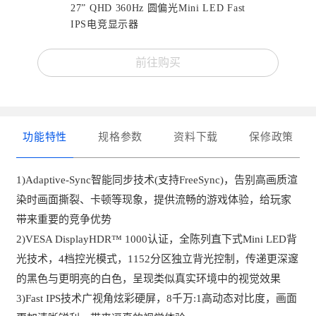
27” QHD 360Hz 圆偏光Mini LED Fast
IPS电竞显示器
前往购买
功能特性
规格参数
资料下载
保修政策
1)Adaptive-Sync智能同步技术(支持FreeSync)，告别高画质渲
染时画面撕裂、卡顿等现象，提供流畅的游戏体验，给玩家
带来重要的竞争优势
2)VESA DisplayHDR™ 1000认证，全陈列直下式Mini LED背
光技术，4档控光模式，1152分区独⽴背光控制，传递更深邃
的黑色与更明亮的白色，呈现类似真实环境中的视觉效果
3)Fast IPS技术广视角炫彩硬屏，8千万:1高动态对比度，画面